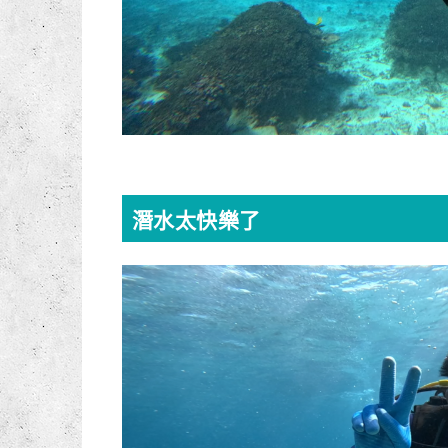
潛水太快樂了