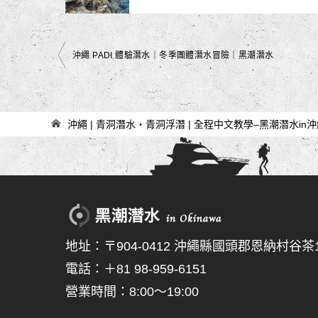
文
沖繩 PADI 體驗潛水｜冬季團體潛水冒險｜黑潮潛水
章
導
覽
沖繩 | 青洞潛水・青洞浮潛 | 全程中文教學–黑潮潛水in
地址：〒904-0412 沖繩縣國頭郡恩納村谷茶15
電話：＋81 98-959-6151
營業時間：8:00～19:00