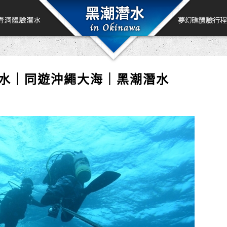
潛水｜同遊沖繩大海｜黑潮潛水