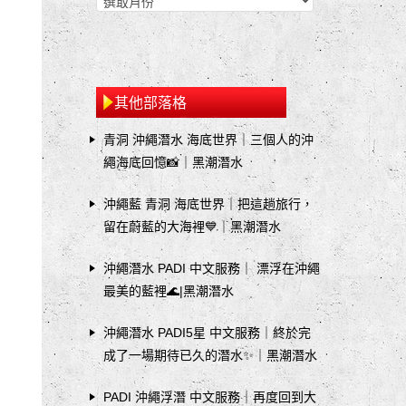
其他部落格
青洞 沖繩潛水 海底世界｜三個人的沖
繩海底回憶📸｜黑潮潛水
沖繩藍 青洞 海底世界｜把這趟旅行，
留在蔚藍的大海裡💙｜黑潮潛水
沖繩潛水 PADI 中文服務｜ 漂浮在沖繩
最美的藍裡🌊|黑潮潛水
沖繩潛水 PADI5星 中文服務｜終於完
成了一場期待已久的潛水✨｜黑潮潛水
PADI 沖繩浮潛 中文服務｜再度回到大