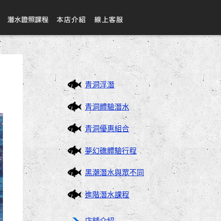
青洞浮潛
青洞體驗潛水
青洞優惠組合
夢幻礁體驗行程
黑潮潛水與眾不同
進階潛水課程
店鋪介紹