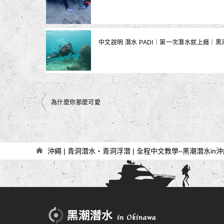
中文說明 潛水 PADI｜第一次潛水就上癮｜黑
文
為什麼你那麼可愛
章
導
覽
沖繩 | 青洞潛水・青洞浮潛 | 全程中文教學–黑潮潛水in