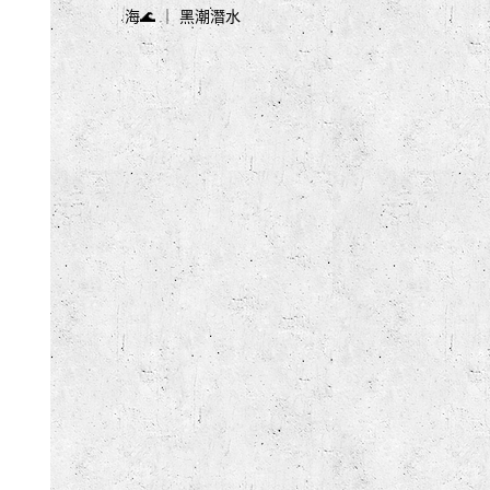
海🌊 ｜ 黑潮潛水