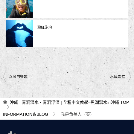
粉紅泡泡
文
浮潛的樂趣
水底青蛙
章
導
沖繩 | 青洞潛水・青洞浮潛 | 全程中文教學–黑潮潛水in沖繩
TOP
覽
INFORMATION＆BLOG
我是魚美人（笑）