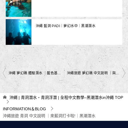
沖繩 藍洞 PADI｜夢幻水中｜黑潮潛水
文
沖繩 夢幻礁 體驗潛水 ｜藍色基地｜黑潮潛水
沖繩旅遊 夢幻礁 中文說明 ｜與海洋相遇｜黑潮潛水
章
導
沖繩 | 青洞潛水・青洞浮潛 | 全程中文教學–黑潮潛水in沖繩
TOP
覽
INFORMATION＆BLOG
沖繩旅遊 青洞 中文說明 ｜來藍洞打卡啦!｜黑潮潛水