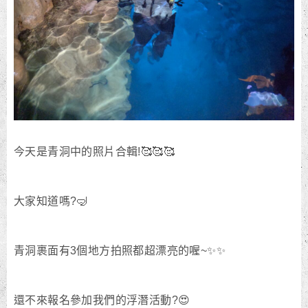
今天是青洞中的照片合輯!🥰🥰🥰
大家知道嗎?🤿
青洞裹面有3個地方拍照都超漂亮的喔~✨️✨️
還不來報名參加我們的浮潛活動?😍