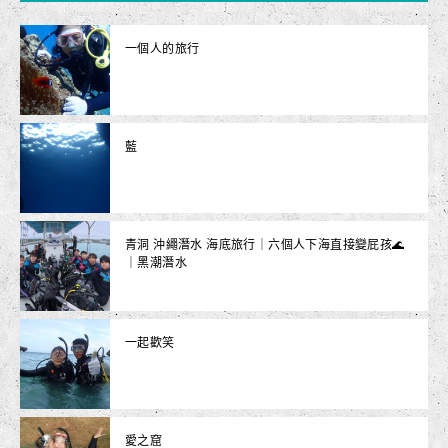
一個人的旅行
藍
青洞 沖繩潛水 海底旅行｜六個人下海直接變屁孩🌊
｜黑潮潛水
一起歡笑
愛之窟