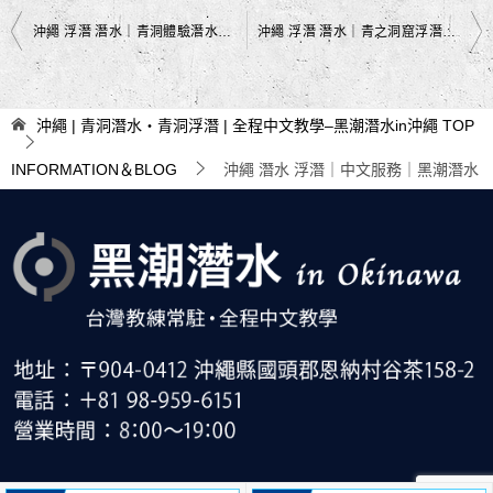
文
沖繩 浮潛 潛水｜青洞體驗潛水｜黑潮潛水
沖繩 浮潛 潛水｜青之洞窟浮潛＋體驗潛水｜黑潮潛水
章
導
沖繩 | 青洞潛水・青洞浮潛 | 全程中文教學–黑潮潛水in沖繩
TOP
覽
INFORMATION＆BLOG
沖繩 潛水 浮潛｜中文服務｜黑潮潛水