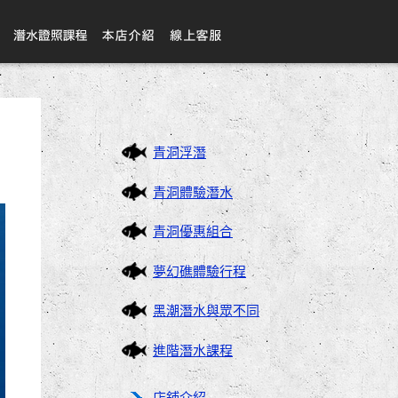
青洞浮潛
青洞體驗潛水
青洞優惠組合
夢幻礁體驗行程
黑潮潛水與眾不同
進階潛水課程
店鋪介紹