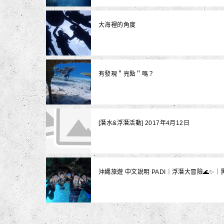
大海裡的角度
有發現＂亮點＂嗎？
[潛水&浮潛活動] 2017年4月12日
沖繩旅遊 中文說明 PADI｜浮潛大冒險🌊✨