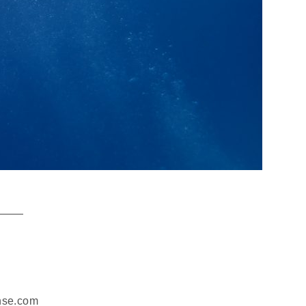
———
se.com