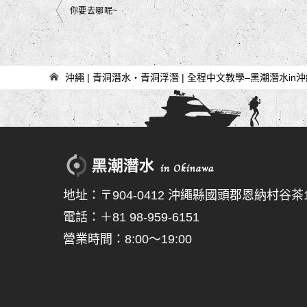
文
你要去哪呢~
章
導
覽
沖繩 | 青洞潛水・青洞浮潛 | 全程中文教學–黑潮潛水in
地址：〒904-0412 沖繩縣國頭郡恩納村谷茶15
電話：＋81 98-959-6151
營業時間：8:00～19:00