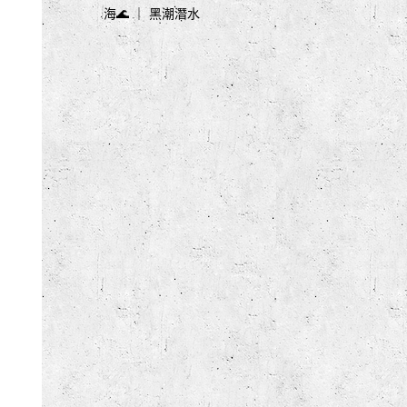
海🌊 ｜ 黑潮潛水