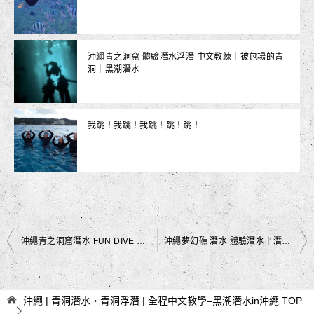
沖繩青之洞窟 體驗潛水浮潛 中文教練｜被包場的青
洞｜黑潮潛水
我跳！我跳！我跳！跳！跳！
文
沖繩青之洞窟潛水 FUN DIVE ｜潛水中的奇特景色 深海魚群｜黑潮潛水
沖繩夢幻礁 潛水 體驗潛水｜潛水中看到的生物 魚群｜黑潮潛水
章
導
沖繩 | 青洞潛水・青洞浮潛 | 全程中文教學–黑潮潛水in沖繩
TOP
覽