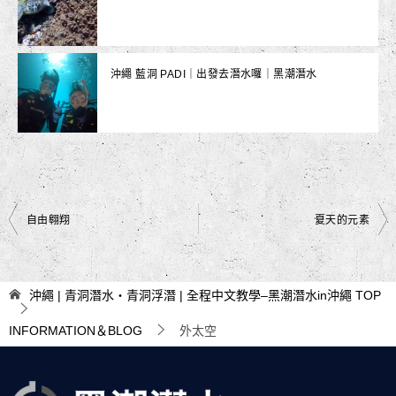
沖繩 藍洞 PADI｜出發去潛水囉｜黑潮潛水
文
自由翱翔
夏天的元素
章
導
沖繩 | 青洞潛水・青洞浮潛 | 全程中文教學–黑潮潛水in沖繩
TOP
覽
INFORMATION＆BLOG
外太空