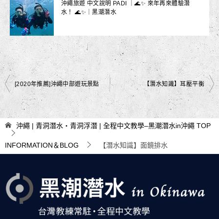
沖繩旅遊 中文說明 PADI ｜🌊✨ 來年再來體驗潛
水！ 🌊✨｜黑潮潛水
文
[2020年推薦]沖繩中部遊玩景點
【潛水知識】耳壓平衡
章
導
沖繩 | 青洞潛水・青洞浮潛 | 全程中文教學–黑潮潛水in沖繩
TOP
覽
INFORMATION＆BLOG
【潛水知識】面鏡排水