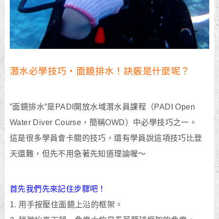
潛水必學技巧・面鏡排水！訣竅是什麼呢？
”面鏡排水”是PADI開放水域潛水員課程（PADI Open
Water Diver Course，簡稱OWD）中必學技巧之一。
這是很多學員會卡關的技巧，還有學員說這項技巧比登
天還難，但先不用急著先知道理論喔～
首先我們先來記住步驟吧！
1. 用手按壓住面鏡上沿的框架。