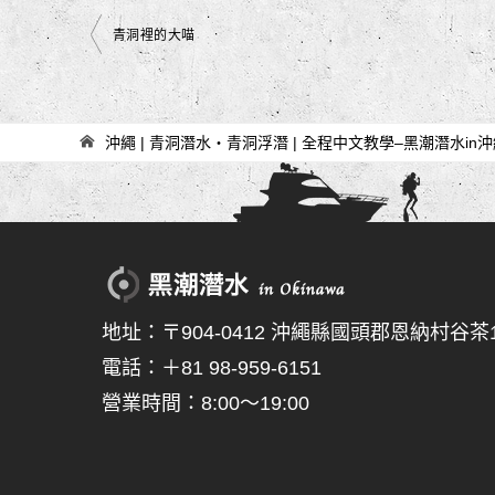
文
青洞裡的大喵
章
導
覽
沖繩 | 青洞潛水・青洞浮潛 | 全程中文教學–黑潮潛水in
地址：〒904-0412 沖繩縣國頭郡恩納村谷茶15
電話：＋81 98-959-6151
營業時間：8:00～19:00