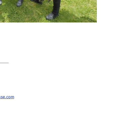
———
ense.com