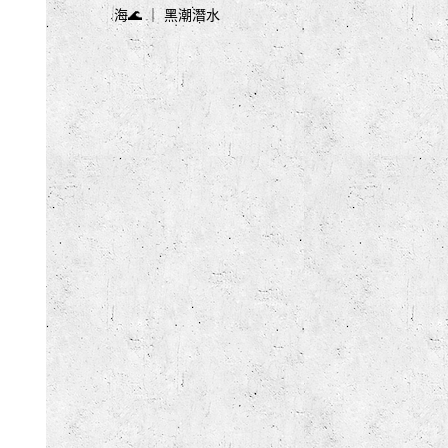
海🌊 ｜ 黑潮潛水