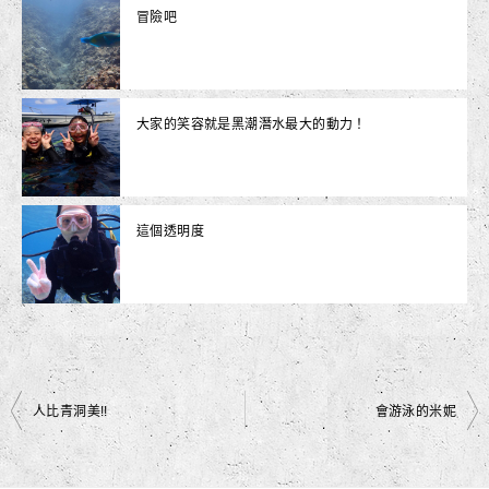
冒險吧
大家的笑容就是黑潮潛水最大的動力！
這個透明度
文
人比青洞美!!
會游泳的米妮
章
導