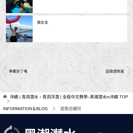
徵女友
文
準備好了嗎
這個透明度
章
導
沖繩 | 青洞潛水・青洞浮潛 | 全程中文教學–黑潮潛水in沖繩
TOP
覽
INFORMATION＆BLOG
密集恐懼阿