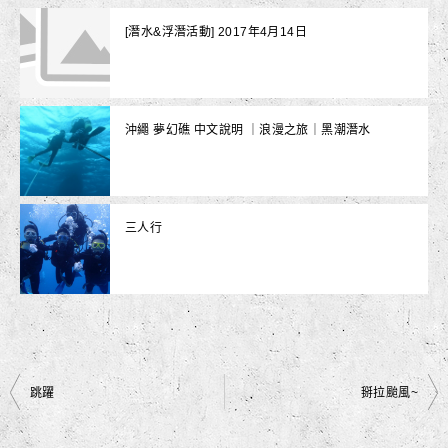
[潛水&浮潛活動] 2017年4月14日
沖繩 夢幻礁 中文說明 ｜浪漫之旅｜黑潮潛水
三人行
文
跳躍
掰拉颱風~
章