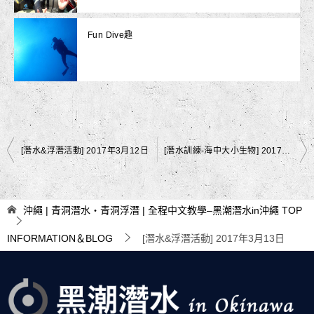
Fun Dive趣
文
[潛水&浮潛活動] 2017年3月12日
[潛水訓練-海中大小生物] 2017年3月14日
章
導
沖繩 | 青洞潛水・青洞浮潛 | 全程中文教學–黑潮潛水in沖繩
TOP
覽
INFORMATION＆BLOG
[潛水&浮潛活動] 2017年3月13日