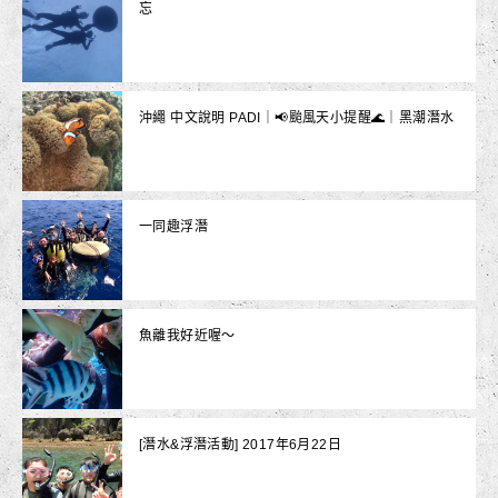
忘
沖繩 中文說明 PADI｜📢颱風天小提醒🌊｜黑潮潛水
一同趣浮潛
魚離我好近喔～
[潛水&浮潛活動] 2017年6月22日