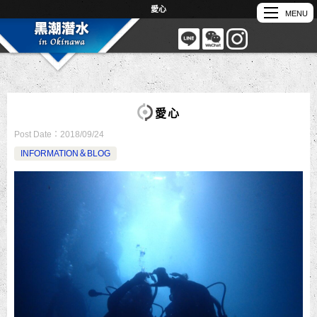
愛心
愛心
Post Date：
2018/09/24
INFORMATION＆BLOG