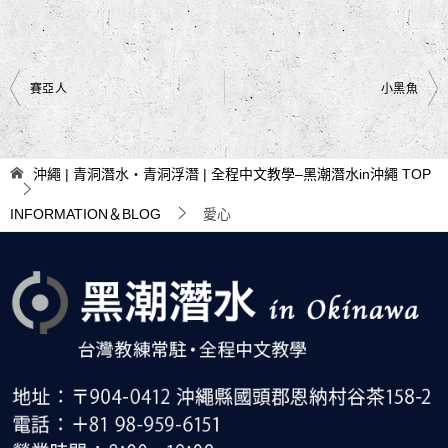
文
賽亞人
小黑魚
章
導
沖繩 | 青洞潛水・青洞浮潛 | 全程中文教學–黑潮潛水in沖繩
TOP
覽
INFORMATION＆BLOG
愛心