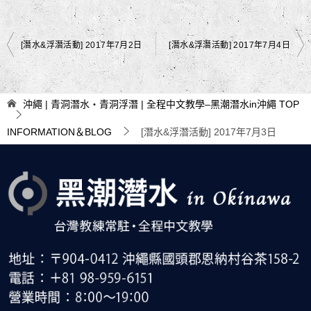
文
[潛水&浮潛活動] 2017年7月2日
[潛水&浮潛活動] 2017年7月4日
章
導
沖繩 | 青洞潛水・青洞浮潛 | 全程中文教學–黑潮潛水in沖繩
TOP
覽
INFORMATION＆BLOG
[潛水&浮潛活動] 2017年7月3日