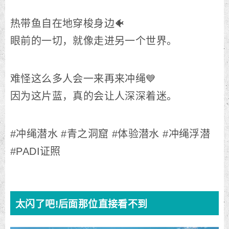
热带鱼自在地穿梭身边🐠
眼前的一切，就像走进另一个世界。
难怪这么多人会一来再来冲绳💙
因为这片蓝，真的会让人深深着迷。
#冲绳潜水 #青之洞窟 #体验潜水 #冲绳浮潜
#PADI证照
太闪了吧!后面那位直接看不到