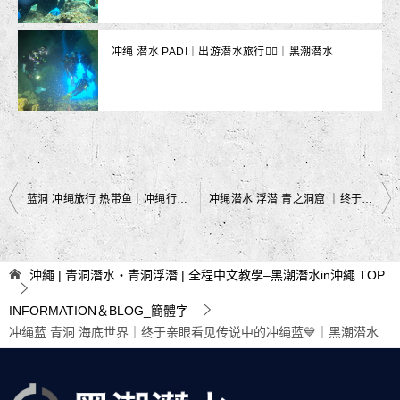
冲绳 潜水 PADI｜出游潜水旅行👯‍♂️｜黑潮潜水
文
蓝洞 冲绳旅行 热带鱼｜冲绳行程空一格？交给大海吧💙｜黑潮潜水
冲绳潜水 浮潜 青之洞窟 ｜终于来到冲绳的大​​海🌊｜黑潮潜水
章
导
沖繩 | 青洞潛水・青洞浮潛 | 全程中文教學–黑潮潛水in沖繩
TOP
航
INFORMATION＆BLOG_簡體字
冲绳蓝 青洞 海底世界｜终于亲眼看见传说中的冲绳蓝💙｜黑潮潜水