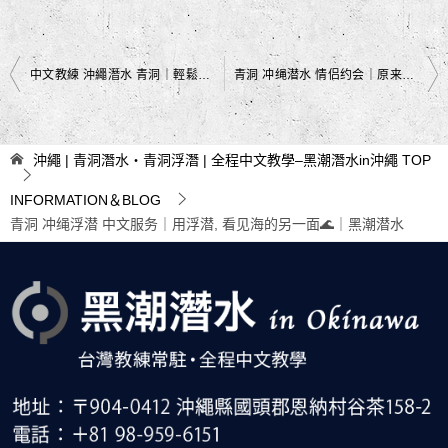
文
中文教練 沖繩潛水 青洞｜輕鬆探索沖繩海底世界🌊｜黑潮潛水
青洞 冲绳潜水 情侣约会｜原来最美的风景要回头才看得见💙｜黑潮潜水
章
导
沖繩 | 青洞潛水・青洞浮潛 | 全程中文教學–黑潮潛水in沖繩
TOP
航
INFORMATION＆BLOG
青洞 冲绳浮潜 中文服务｜用浮潜, 看见海的另一面🌊｜黑潮潜水