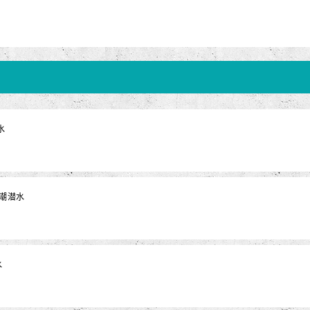
水
黑潮潜水
水