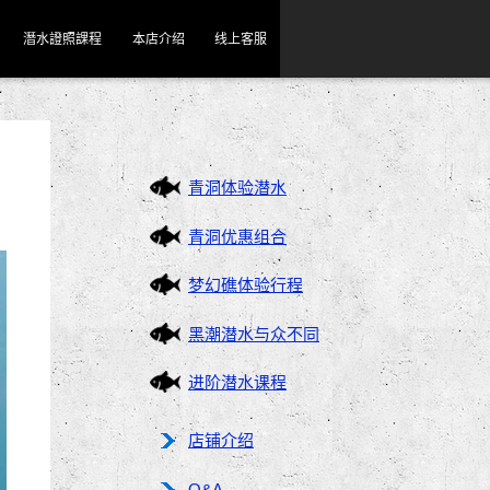
潛水證照課程
本店介绍
线上客服
青洞体验潜水
青洞优惠组合
梦幻礁体验行程
黑潮潜水与众不同
进阶潜水课程
店铺介绍
Q&A