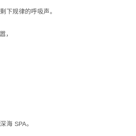
只剩下规律的呼吸声。
喧嚣，
海 SPA。