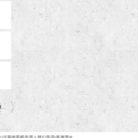
冲绳潜水 梦幻礁 潜水天堂｜这趟旅行，把最多时间留给了海💙｜黑潮潜水
验潜水|远离喧嚣都市潜入梦幻青洞|黑潮潜水