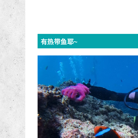
有热带鱼耶~