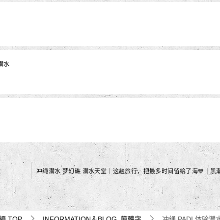
潜水
沖繩
TOP
INFORMATION＆BLOG_簡體字
冲绳 PADI 体