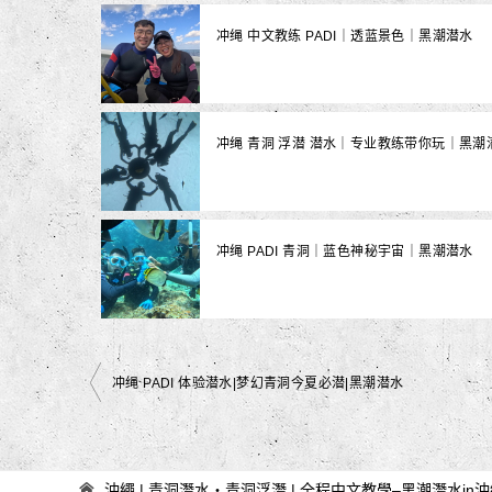
冲绳 中文教练 PADI｜透蓝景色｜黑潮潜水
冲绳 青洞 浮潜 潜水｜专业教练带你玩｜黑潮
冲绳 PADI 青洞｜蓝色神秘宇宙｜黑潮潜水
文
冲绳 PADI 体验潜水|梦幻青洞今夏必潜|黑潮潜水
章
导
航
沖繩 | 青洞潛水・青洞浮潛 | 全程中文教學–黑潮潛水in