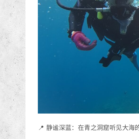
📍 静谧深蓝：在青之洞窟听见大海