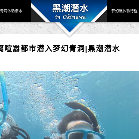
青洞体验潜水
梦幻礁体验行程
|远离喧嚣都市潜入梦幻青洞|黑潮潜水