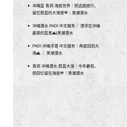
冲绳蓝 青洞 海底世界｜把这趟旅行，
留在蔚蓝的大海里💙｜黑潮潜水
冲绳潜水 PADI 中文服务｜ 漂浮在冲绳
最美的蓝里🌊|黑潮潜水
PADI 冲绳浮潜 中文服务｜再度回到大
海🌊 ｜ 黑潮潜水
青洞 冲绳潜水 蔚蓝大海｜今年暑假，
把回忆留在海底💙｜黑潮潜水