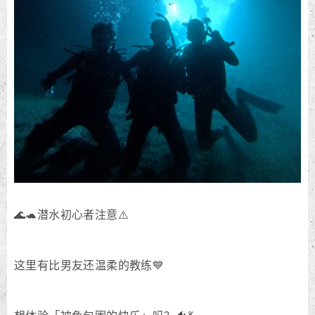
🌊🐢潜水初心者注意⚠️
这里有比男友还温柔的教练💙