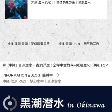
冲绳 潜水 PADI ｜热情的热带鱼｜黑潮潜水
文
冲绳 浮潜 青洞｜梦幻蓝海探险｜黑潮潜水
冲绳 青洞 PADI ｜用气泡写日记｜黑潮潜水
章
导
沖繩 | 青洞潛水・青洞浮潛 | 全程中文教學–黑潮潛水in沖繩
TOP
航
INFORMATION＆BLOG_簡體字
冲绳 蓝洞 PADI｜梦幻水中｜黑潮潜水