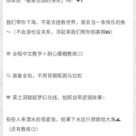
想体验「被鱼包围的快乐」吗？🐠💃
我们带你下海，不是去拯救世界，是去当一条快乐的鱼
～（不会游也没关系，浮起来我们帮你拍美照📸）
💬 全程中文教学＋耐心爆棚教练🧜‍♂️
💦 装备全包，不用背钢瓶跑马拉松
💙 青之洞窟超梦幻光线，拍照自带滤镜效果✨
有些人来潜水前很紧张，结果下水后只想嫁给大海🌊
（还有教练😏）