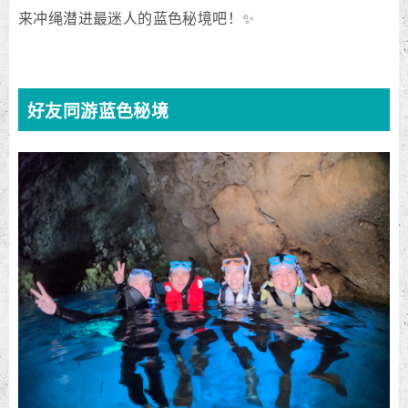
来冲绳潜进最迷人的蓝色秘境吧！✨
好友同游蓝色秘境