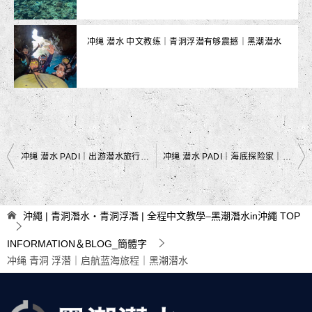
冲绳 潜水 中文教练｜青洞浮潜有够震撼｜黑潮潜水
文
冲绳 潜水 PADI｜出游潜水旅行👯‍♂️｜黑潮潜水
冲绳 潜水 PADI｜海底探险家｜黑潮潜水
章
导
沖繩 | 青洞潛水・青洞浮潛 | 全程中文教學–黑潮潛水in沖繩
TOP
航
INFORMATION＆BLOG_簡體字
冲绳 青洞 浮潜｜启航蓝海旅程｜黑潮潜水