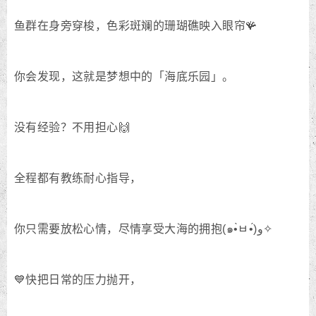
鱼群在身旁穿梭，色彩斑斓的珊瑚礁映入眼帘🪸
你会发现，这就是梦想中的「海底乐园」。
没有经验？不用担心🙌
全程都有教练耐心指导，
你只需要放松心情，尽情享受大海的拥抱(๑•̀ㅂ•́)و✧
💙快把日常的压力抛开，