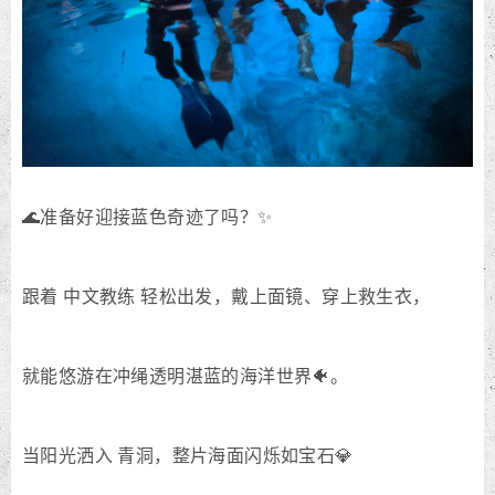
🌊准备好迎接蓝色奇迹了吗？✨
跟着 中文教练 轻松出发，戴上面镜、穿上救生衣，
就能悠游在冲绳透明湛蓝的海洋世界🐠。
当阳光洒入 青洞，整片海面闪烁如宝石💎