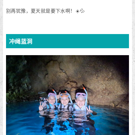
别再犹豫，夏天就是要下水啊！☀️💦
冲绳蓝洞