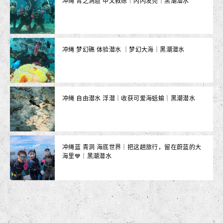
冲绳 青之洞窟 中文教练｜闪闪发亮｜黑潮潜水
冲绳 梦幻礁 体验潜水 ｜梦幻大海｜黑潮潜水
冲绳 自由潜水 浮潜｜收获可爱海蛞蝓｜黑潮潜水
冲绳蓝 青洞 海底世界｜把这趟旅行，留在蔚蓝的大
海里💙｜黑潮潜水