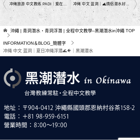
文
冲绳旅游 中文教练 PADI｜爱在海底悄悄发光✨｜黑潮潜水
冲绳 中文 蓝洞｜🌊情侣潜水好好玩｜黑潮潜水
章
导
沖繩 | 青洞潛水・青洞浮潛 | 全程中文教學–黑潮潛水in沖繩
TOP
航
INFORMATION＆BLOG_簡體字
冲绳 中文 蓝洞｜夏日冲绳浮潜🌊🐠｜黑潮潜水