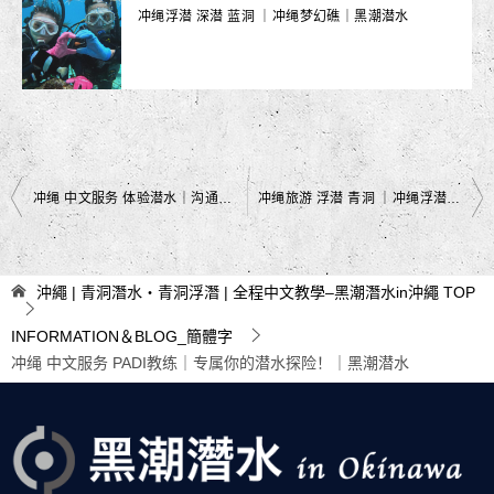
冲绳浮潜 深潜 蓝洞 ｜冲绳梦幻礁｜黑潮潜水
文
冲绳 中文服务 体验潜水｜沟通无障碍｜黑潮潜水
冲绳旅游 浮潜 青洞 ｜冲绳浮潜探险｜黑潮潜水
章
导
沖繩 | 青洞潛水・青洞浮潛 | 全程中文教學–黑潮潛水in沖繩
TOP
航
INFORMATION＆BLOG_簡體字
冲绳 中文服务 PADI教练｜专属你的潜水探险！｜黑潮潜水