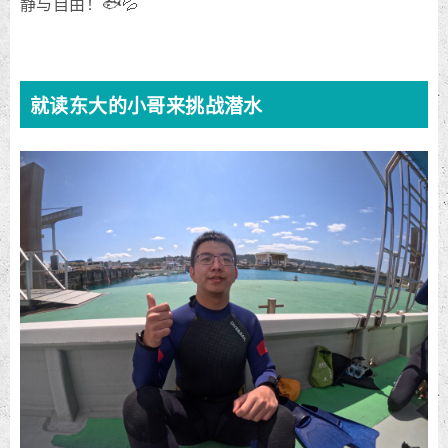
静与自由！🐟💦
就读东大的小哥来挑战潜水