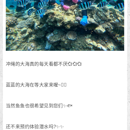
冲绳的大海真的每天看都不厌💞💞💞
蓝蓝的大海在等大家来喔~❤️‍🔥
当然鱼鱼也很希望见到您们✨🐟
还不来预约体验潜水吗?✨✨