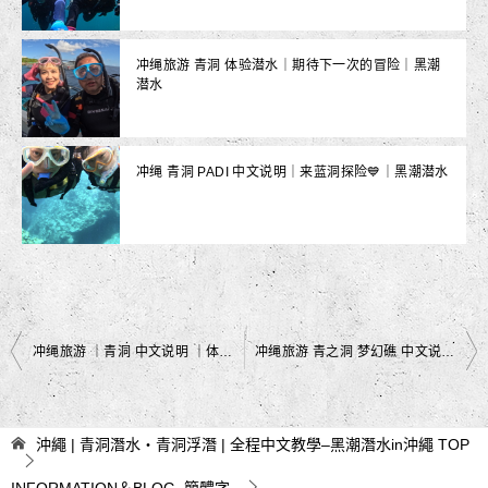
冲绳旅游 青洞 体验潜水｜期待下一次的冒险｜黑潮
潜水
冲绳 青洞 PADI 中文说明｜来蓝洞探险💙｜黑潮潜水
文
冲绳旅游 ｜青洞 中文说明 ｜体验潜水｜黑潮潜水
冲绳旅游 青之洞 梦幻礁 中文说明 ｜体验潜水｜黑潮潜水
章
导
沖繩 | 青洞潛水・青洞浮潛 | 全程中文教學–黑潮潛水in沖繩
TOP
航