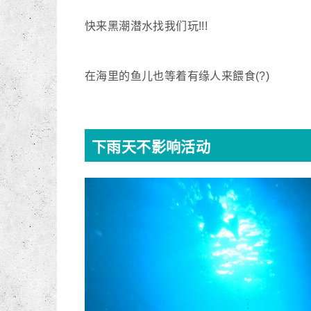
快来黑潮潜水找我们玩!!!
在海里的鱼儿也等着有缘人来餵食(?)
下雨天不影响活动