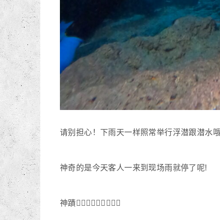
请别担心！下雨天一样照常举行浮潜跟潜水
神奇的是今天客人一来到现场雨就停了呢!
神蹟🙇🏻‍♂️🙇🏻‍♂️🙇🏻‍♂️