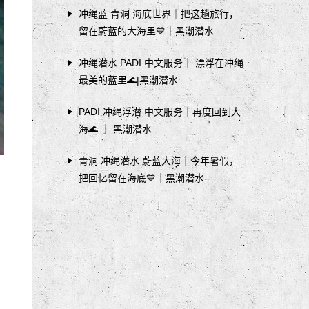
冲绳蓝 青洞 海底世界｜把这趟旅行，
留在蔚蓝的大海里💙｜黑潮潜水
冲绳潜水 PADI 中文服务｜ 漂浮在冲绳
最美的蓝里🌊|黑潮潜水
PADI 冲绳浮潜 中文服务｜再度回到大
海🌊 ｜ 黑潮潜水
青洞 冲绳潜水 蔚蓝大海｜今年暑假，
把回忆留在海底💙｜黑潮潜水