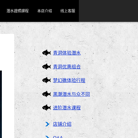
潛水證照課程
本店介绍
线上客服
青洞体验潜水
青洞优惠组合
梦幻礁体验行程
黑潮潜水与众不同
进阶潜水课程
店铺介绍
Q&A