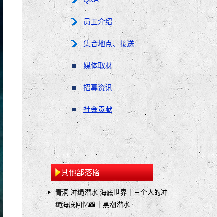
员工介绍
集合地点、接送
媒体取材
招募资讯
社会贡献
其他部落格
青洞 冲绳潜水 海底世界｜三个人的冲
绳海底回忆📸｜黑潮潜水