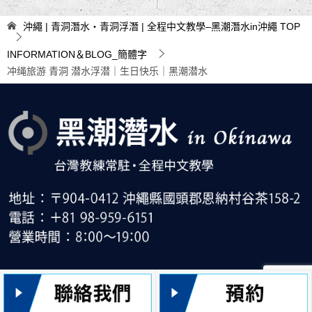
导
沖繩 | 青洞潛水・青洞浮潛 | 全程中文教學–黑潮潛水in沖繩
TOP
航
INFORMATION＆BLOG_簡體字
冲绳旅游 青洞 潜水浮潜｜生日快乐｜黑潮潜水
© 2022 沖繩 | 青洞潛水・青洞浮潛 | 全程中文教學–黑潮潛水in沖繩