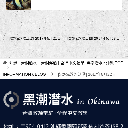
文
[潛水&浮潛活動] 2017年5月21日
[潛水&浮潛活動] 2017年5月23日
章
導
沖繩 | 青洞潛水・青洞浮潛 | 全程中文教學–黑潮潛水in沖繩
TOP
覽
INFORMATION＆BLOG
[潛水&浮潛活動] 2017年5月22日