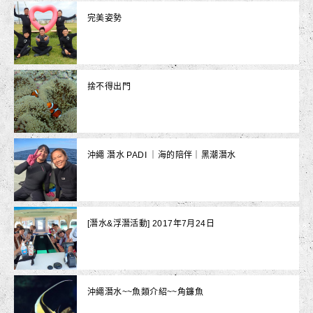
完美姿勢
捨不得出門
沖繩 潛水 PADI ｜海的陪伴｜黑潮潛水
[潛水&浮潛活動] 2017年7月24日
沖繩潛水~~魚類介紹~~角鐮魚