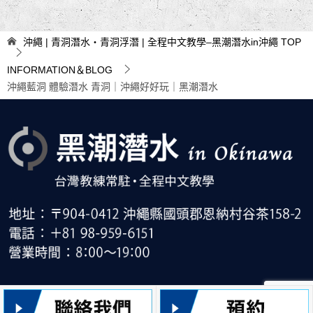
章
導
沖繩 | 青洞潛水・青洞浮潛 | 全程中文教學–黑潮潛水in沖繩
TOP
覽
INFORMATION＆BLOG
沖繩藍洞 體驗潛水 青洞｜沖繩好好玩｜黑潮潛水