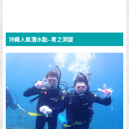
沖繩人氣潛水點–青之洞窟