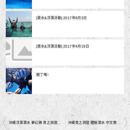
[潛水&浮潛活動] 2017年8月3日
[潛水&浮潛活動] 2017年4月19日
飽了嗎~
文
沖繩浮潛潛水 夢幻礁 青之洞窟｜臨時的驚喜｜黑潮潛水
沖繩青之洞窟 體驗潛水 中文教練｜沖繩慢慢進入夏天了｜黑潮潛水