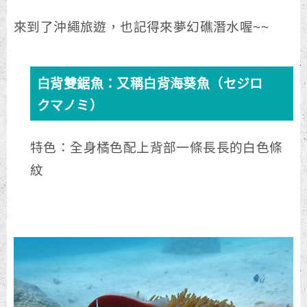
來到了沖繩旅遊，也記得來夢幻礁潛水喔~~
白背雙鋸魚：又稱白背海葵魚（セジロ
クマノミ）
特色：全身橘色配上背部一條長長的白色條
紋