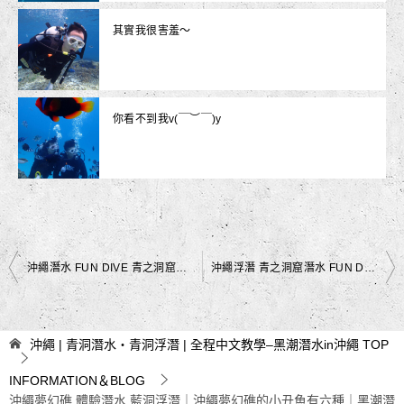
其實我很害羞～
你看不到我v(￣︶￣)y
文
沖繩潛水 FUN DIVE 青之洞窟浮潛｜潛水教練讓人很放心｜黑潮潛水
沖繩浮潛 青之洞窟潛水 FUN DIVE｜清澈的沖繩大海｜黑潮潛水
章
導
沖繩 | 青洞潛水・青洞浮潛 | 全程中文教學–黑潮潛水in沖繩
TOP
覽
INFORMATION＆BLOG
沖繩夢幻礁 體驗潛水 藍洞浮潛｜沖繩夢幻礁的小丑魚有六種｜黑潮潛