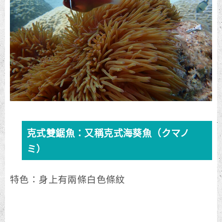
克式雙鋸魚：又稱克式海葵魚（クマノ
ミ）
特色：身上有兩條白色條紋