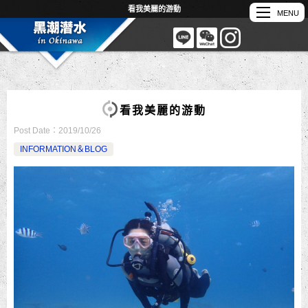
看我美麗的游動
看我美麗的游動
Post Date：
2019/10/26
INFORMATION＆BLOG