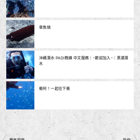
章魚燒
沖繩潛水 PADI教練 中文服務｜~歡迎加入~｜黑潮潛
水
衝阿！一起往下衝
文