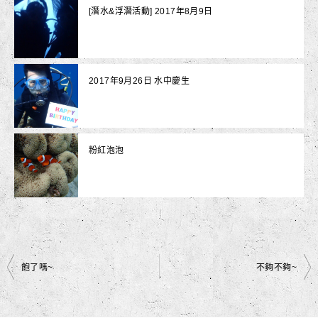
[潛水&浮潛活動] 2017年8月9日
2017年9月26日 水中慶生
粉紅泡泡
文
飽了嗎~
不夠不夠~
章
導