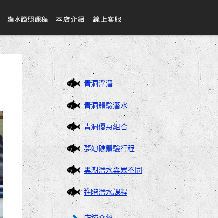
青洞浮潛
青洞體驗潛水
青洞優惠組合
夢幻礁體驗行程
黑潮潛水與眾不同
進階潛水課程
店鋪介紹