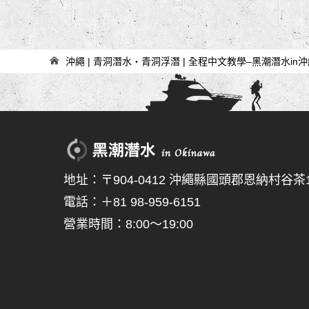
章
導
覽
沖繩 | 青洞潛水・青洞浮潛 | 全程中文教學–黑潮潛水in
地址：〒904-0412 沖繩縣國頭郡恩納村谷茶15
電話：＋81 98-959-6151
營業時間：8:00～19:00