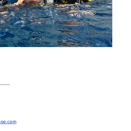
———
ense.com