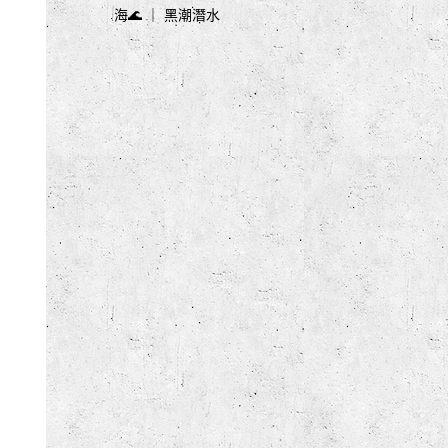
海🌊 ｜ 黑潮潛水