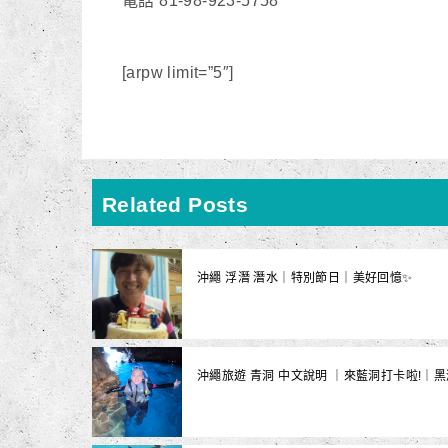
電話 81-98-923-5758
[arpw limit=”5″]
Related Posts
沖繩 浮潛 潛水｜特別節日｜美好回憶✨
沖繩旅遊 青洞 中文說明 ｜來藍洞打卡啦!｜