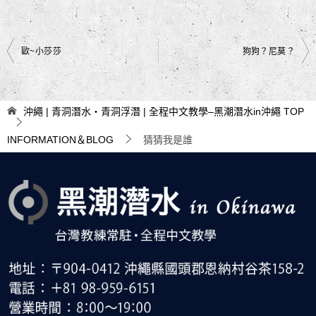
文
歐~小莎莎
狗狗？尼莫？
章
導
沖繩 | 青洞潛水・青洞浮潛 | 全程中文教學–黑潮潛水in沖繩
TOP
覽
INFORMATION＆BLOG
猜猜我是誰