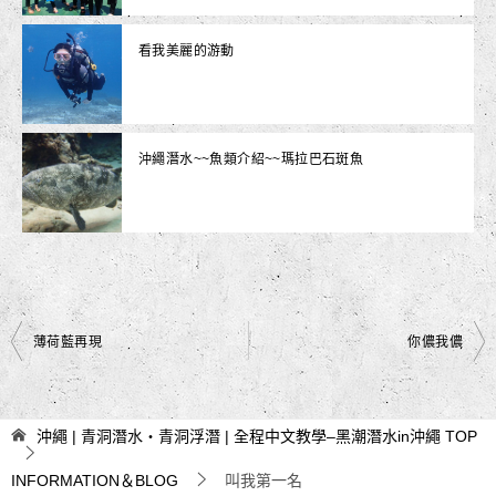
看我美麗的游動
沖繩潛水~~魚類介紹~~瑪拉巴石斑魚
文
薄荷藍再現
你儂我儂
章
導
沖繩 | 青洞潛水・青洞浮潛 | 全程中文教學–黑潮潛水in沖繩
TOP
覽
INFORMATION＆BLOG
叫我第一名