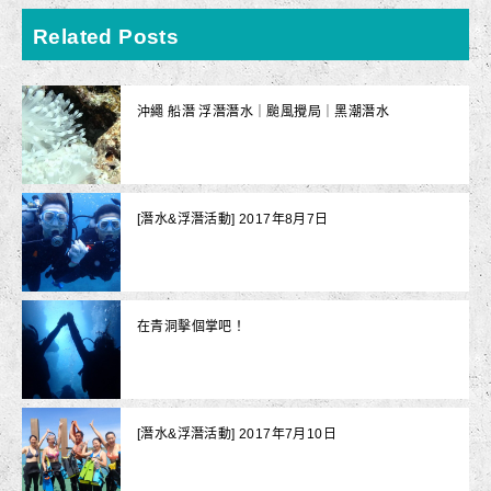
Related Posts
沖繩 船潛 浮潛潛水｜颱風攪局｜黑潮潛水
[潛水&浮潛活動] 2017年8月7日
在青洞擊個掌吧！
[潛水&浮潛活動] 2017年7月10日