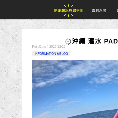
沖繩 潛水 PA
Post Date：
2025/12/22
INFORMATION＆BLOG