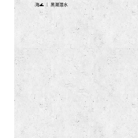
海🌊 ｜ 黑潮潛水