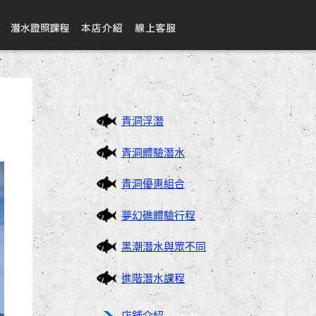
青洞浮潛
青洞體驗潛水
青洞優惠組合
夢幻礁體驗行程
黑潮潛水與眾不同
進階潛水課程
店鋪介紹