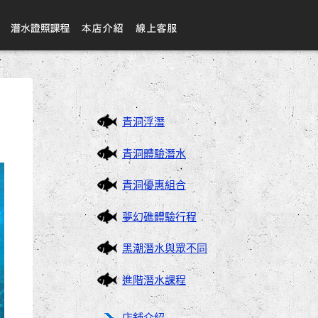
青洞浮潛
青洞體驗潛水
青洞優惠組合
夢幻礁體驗行程
黑潮潛水與眾不同
進階潛水課程
店鋪介紹