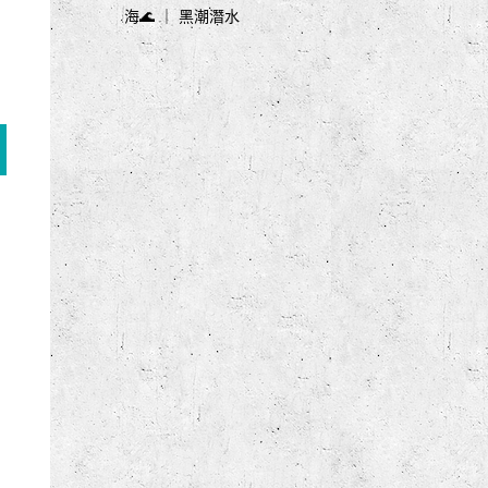
海🌊 ｜ 黑潮潛水