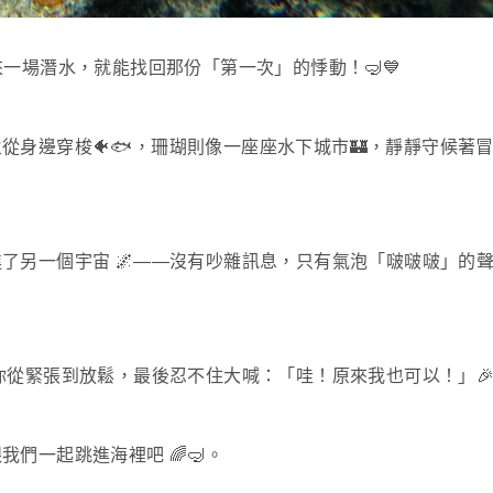
來一場潛水，就能找回那份「第一次」的悸動！🤿💙
身邊穿梭🐠🐟，珊瑚則像一座座水下城市🏰，靜靜守候著
了另一個宇宙 🌌——沒有吵雜訊息，只有氣泡「啵啵啵」的
你從緊張到放鬆，最後忍不住大喊：「哇！原來我也可以！」
們一起跳進海裡吧 🌈🤿。