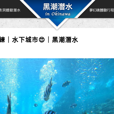
教練｜水下城市😍｜黑潮潛水