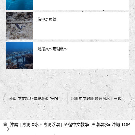
海中斑馬線
混搭風～珊瑚礁～
文
沖繩 中文說明 體驗潛水 PADI｜🌊 冬季也可以潛水❄️｜黑潮潛水
沖繩 中文教練 體驗潛水｜一起探索海底世界｜黑潮潛水
章
導
沖繩 | 青洞潛水・青洞浮潛 | 全程中文教學–黑潮潛水in沖繩
TOP
覽