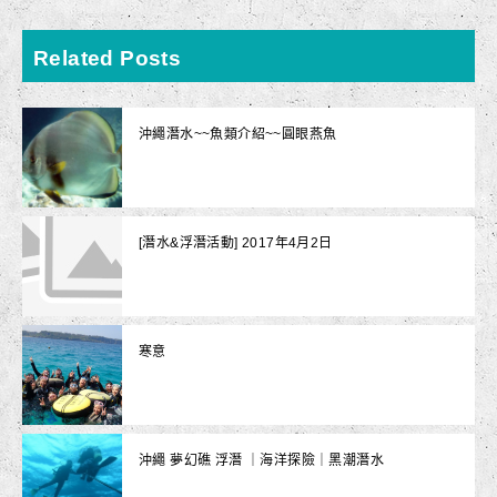
Related Posts
沖繩潛水~~魚類介紹~~圓眼燕魚
[潛水&浮潛活動] 2017年4月2日
寒意
沖繩 夢幻礁 浮潛 ｜海洋探險｜黑潮潛水