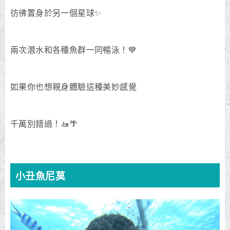
彷彿置身於另一個星球✨
兩次潛水和各種魚群一同暢泳！💙
如果你也想親身體驗這種美妙感覺
千萬別錯過！🚤🌴
小丑魚尼莫