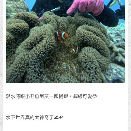
潛水時跟小丑魚尼莫一起暢遊，超級可愛😍
水下世界真的太神奇了🌊🐠