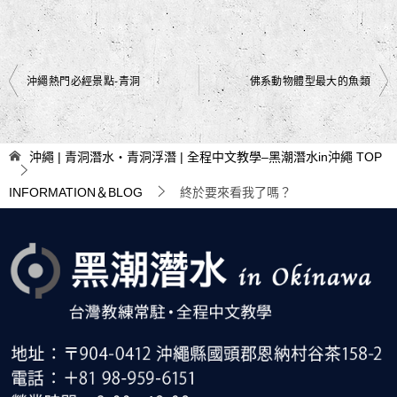
文
沖繩熱門必經景點-青洞
佛系動物體型最大的魚類
章
導
沖繩 | 青洞潛水・青洞浮潛 | 全程中文教學–黑潮潛水in沖繩
TOP
覽
INFORMATION＆BLOG
終於要來看我了嗎？