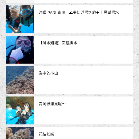
沖繩 PADI 青洞｜🌊夢幻浮潛之旅🐠｜黑潮潛水
【潛水知識】面鏡排水
海中的小山
青洞很漂亮喔～
花枝姊姊