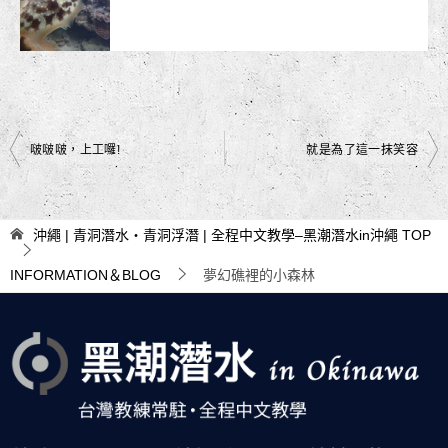
文
啵啵啵，上工囉!
就是為了這一抹笑容
章
導
沖繩 | 青洞潛水・青洞浮潛 | 全程中文教學–黑潮潛水in沖繩
TOP
覽
INFORMATION＆BLOG
夢幻礁裡的小森林