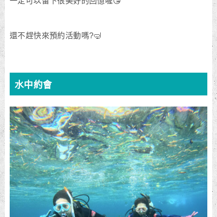
一定可以留下很美好的回憶喔😘
還不趕快來預約活動嗎?🤿
水中約會