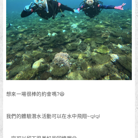
想來一場很棒的約會嗎?😆
我們的體驗潛水活動可以在水中飛翔~🤿🤿