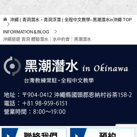
章
導
沖繩 | 青洞潛水・青洞浮潛 | 全程中文教學–黑潮潛水in沖繩
TOP
覽
INFORMATION＆BLOG
沖繩旅遊 青洞 體驗潛水｜水中約會｜黑潮潛水