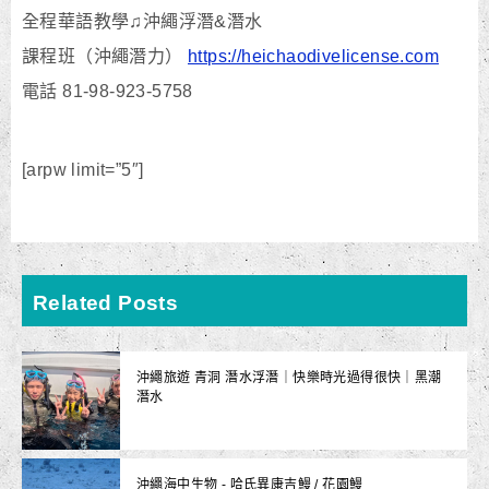
全程華語教學♫沖繩浮潛&潛水
課程班（沖繩潛力）
https://heichaodivelicense.com
電話 81-98-923-5758
[arpw limit=”5″]
Related Posts
沖繩旅遊 青洞 潛水浮潛｜快樂時光過得很快｜黑潮
潛水
沖繩海中生物 - 哈氏異康吉鰻 / 花園鰻