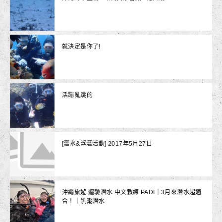
就決定是你了!
活蹦亂跳的
[潛水&浮潛活動] 2017年5月27日
沖繩旅遊 體驗潛水 中文教練 PADI｜3月來潛水超適
合！｜黑潮潛水