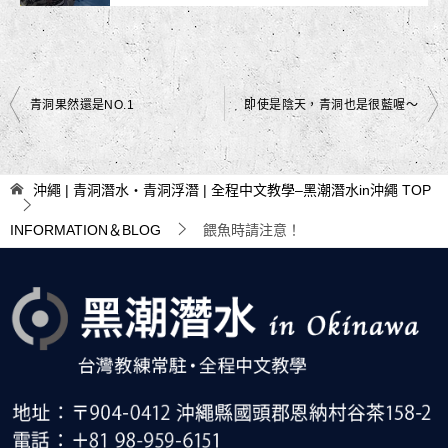
文
青洞果然還是NO.1
即使是陰天，青洞也是很藍喔～
章
導
沖繩 | 青洞潛水・青洞浮潛 | 全程中文教學–黑潮潛水in沖繩
TOP
覽
INFORMATION＆BLOG
餵魚時請注意！