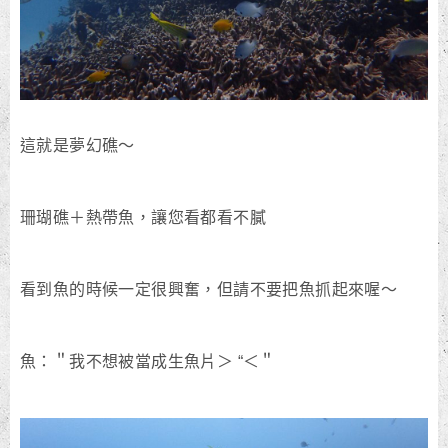
這就是夢幻礁～
珊瑚礁＋熱帶魚，讓您看都看不膩
看到魚的時候一定很興奮，但請不要把魚抓起來喔～
魚：＂我不想被當成生魚片＞ “＜＂