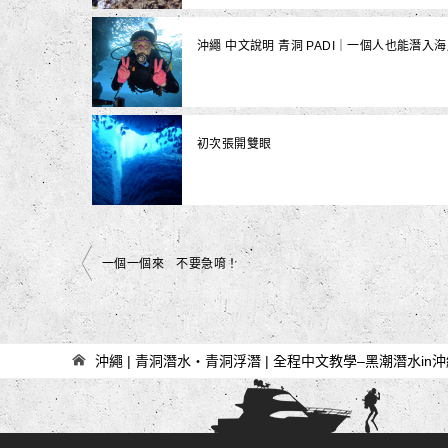
沖繩 中文說明 青洞 PADI｜一個人也能潛入海
初次張開雙眼
文
一個一個來 不要急唷！
章
導
覽
沖繩 | 青洞潛水・青洞浮潛 | 全程中文教學–黑潮潛水in