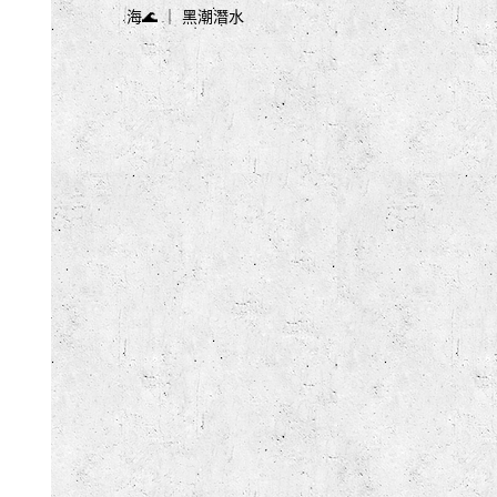
海🌊 ｜ 黑潮潛水