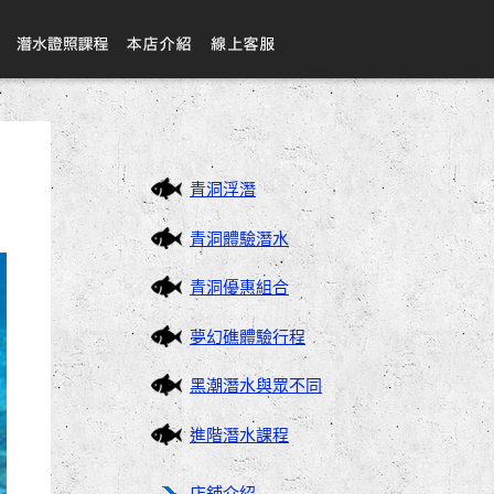
青洞浮潛
青洞體驗潛水
青洞優惠組合
夢幻礁體驗行程
黑潮潛水與眾不同
進階潛水課程
店鋪介紹