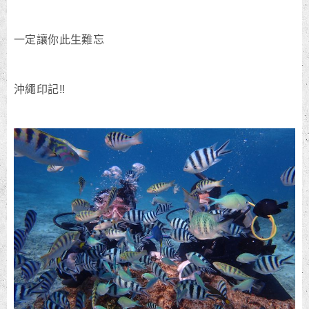
一定讓你此生難忘
沖繩印記!!