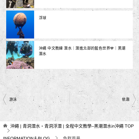
浮球
沖繩 中文教練 潛水｜潛進北部的藍色世界💙｜黑潮
潛水
文
游泳
依靠
章
導
沖繩 | 青洞潛水・青洞浮潛 | 全程中文教學–黑潮潛水in沖繩
TOP
覽
INFORMATION＆BLOG
魚群風暴