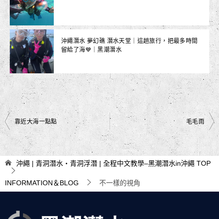
沖繩潛水 夢幻礁 潛水天堂｜這趟旅行，把最多時間
留給了海💙｜黑潮潛水
文
靠近大海一點點
毛毛雨
章
導
沖繩 | 青洞潛水・青洞浮潛 | 全程中文教學–黑潮潛水in沖繩
TOP
覽
INFORMATION＆BLOG
不一樣的視角