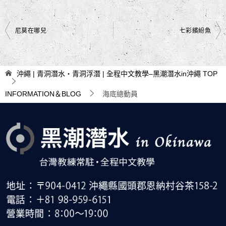
文
尼莫在哪兒
七彩繽紛魚
章
導
沖繩 | 青洞潛水・青洞浮潛 | 全程中文教學–黑潮潛水in沖繩
TOP
覽
INFORMATION＆BLOG
海底總動員