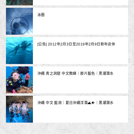
泳圈
[公告] 2012年2月3日至2019年2月9日新年店休
沖繩 青之洞窟 中文教練｜那片藍色｜黒潮潛水
沖繩 中文 藍洞｜夏日沖繩浮潛🌊🐠｜黑潮潛水