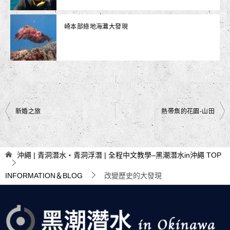
崎本部綠地海灘大發現
文
新婚之旅
熱帶魚的花園-山田
章
導
沖繩 | 青洞潛水・青洞浮潛 | 全程中文教學–黑潮潛水in沖繩
TOP
覽
INFORMATION＆BLOG
改變歷史的大發現