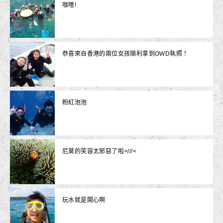
咖喳!
恭喜來自香港的兩位女孩順利拿到OWD執照！
粉紅泡泡
尼莫的笑容太邪惡了啦>///<
玩水就是開心啊