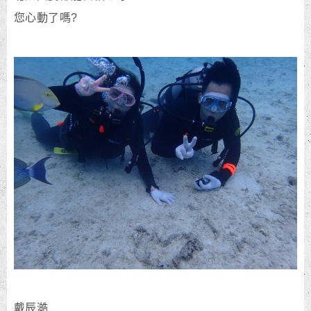
您心動了嗎?
戴辰澔