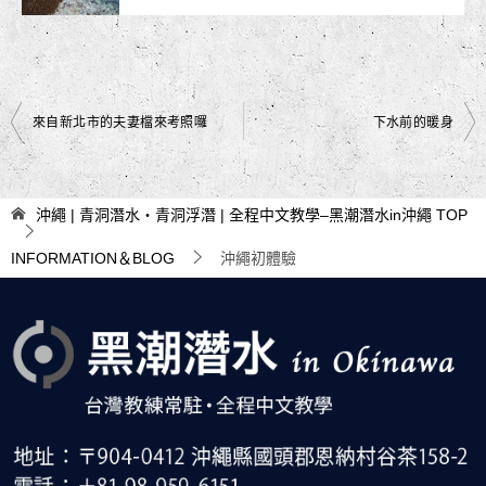
文
來自新北市的夫妻檔來考照囉
下水前的暖身
章
導
沖繩 | 青洞潛水・青洞浮潛 | 全程中文教學–黑潮潛水in沖繩
TOP
覽
INFORMATION＆BLOG
沖繩初體驗