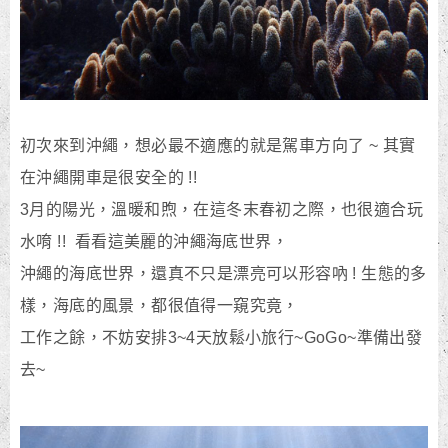
初次來到沖繩，想必最不適應的就是駕車方向了 ~ 其實
在沖繩開車是很安全的 !!
3月的陽光，溫暖和煦，在這冬末春初之際，也很適合玩
水唷 !! 看看這美麗的沖繩海底世界，
沖繩的海底世界，還真不只是漂亮可以形容吶 ! 生態的多
樣，海底的風景，都很值得一窺究竟，
工作之餘，不妨安排3~4天放鬆小旅行~GoGo~準備出發
去~