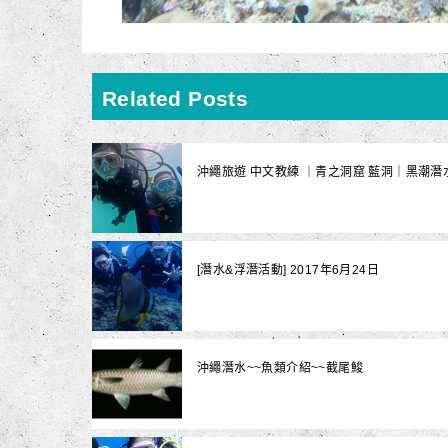
Related Posts
沖繩旅遊 中文教練 ｜青之洞窟 藍洞｜黑潮潛
[潛水&浮潛活動] 2017年6月24日
沖繩潛水~~魚類介紹~~截尾鮻