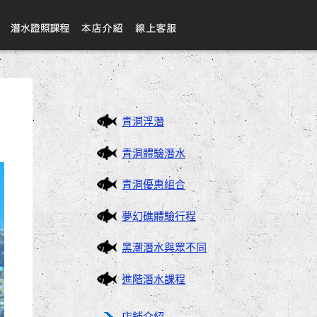
青洞浮潛
青洞體驗潛水
青洞優惠組合
夢幻礁體驗行程
黑潮潛水與眾不同
進階潛水課程
店鋪介紹