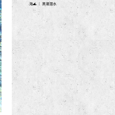
海🌊 ｜ 黑潮潛水