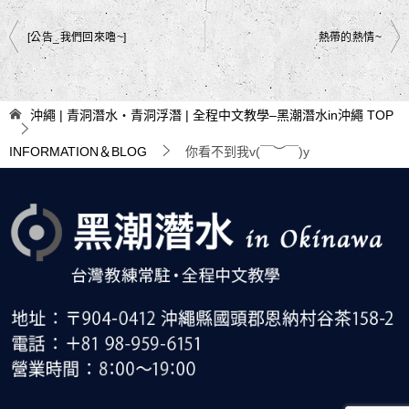
文
[公告_我們回來嚕~]
熱帶的熱情~
章
導
沖繩 | 青洞潛水・青洞浮潛 | 全程中文教學–黑潮潛水in沖繩
TOP
覽
INFORMATION＆BLOG
你看不到我v(￣︶￣)y