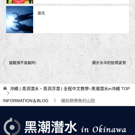
追光
文
搶鏡頭不能輸阿!
關於水中的拍照姿勢
章
導
沖繩 | 青洞潛水・青洞浮潛 | 全程中文教學–黑潮潛水in沖繩
TOP
覽
INFORMATION＆BLOG
繽紛熱帶魚的山田