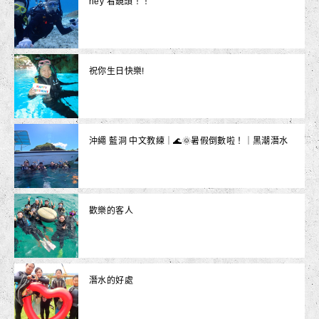
hey 看鏡頭！！
祝你生日快樂!
沖繩 藍洞 中文教練｜🌊🌞暑假倒數啦！｜黑潮潛水
歡樂的客人
潛水的好處